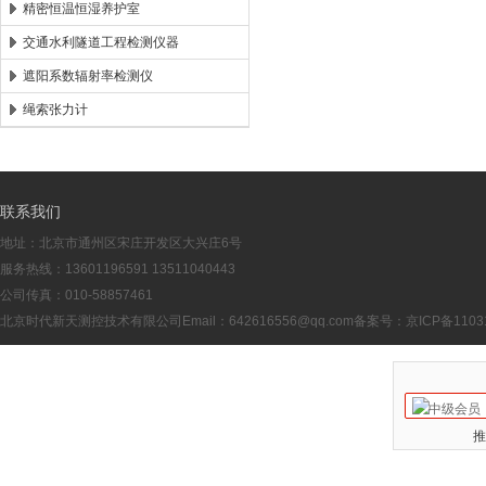
精密恒温恒湿养护室
交通水利隧道工程检测仪器
遮阳系数辐射率检测仪
绳索张力计
联系我们
地址：北京市通州区宋庄开发区大兴庄6号
服务热线：13601196591 13511040443
公司传真：010-58857461
北京时代新天测控技术有限公司Email：
642616556@qq.com
备案号：
京ICP备1103
推