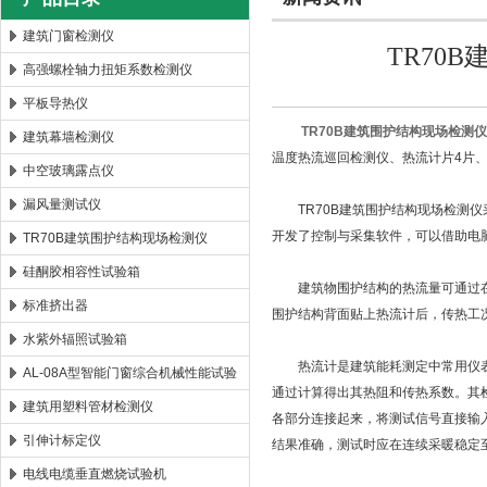
建筑门窗检测仪
TR70
高强螺栓轴力扭矩系数检测仪
北京时代新天测控技术有限公司
平板导热仪
TR70B建筑围护结构现场检测仪
建筑幕墙检测仪
温度热流巡回检测仪、热流计片4片、铂
中空玻璃露点仪
漏风量测试仪
TR70B建筑围护结构现场检测仪
开发了控制与采集软件，可以借助电
TR70B建筑围护结构现场检测仪
硅酮胶相容性试验箱
建筑物围护结构的热流量可通过在
标准挤出器
围护结构背面贴上热流计后，传热工
水紫外辐照试验箱
热流计是建筑能耗测定中常用仪
AL-08A型智能门窗综合机械性能试验
通过计算得出其热阻和传热系数。其
机
建筑用塑料管材检测仪
各部分连接起来，将测试信号直接输
引伸计标定仪
结果准确，测试时应在连续采暖稳定至
电线电缆垂直燃烧试验机