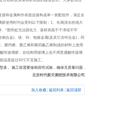
极处理铝材及涂漆铝材表面的接缝密封。大多数情况
直接和金属构件表面连接构成单一装配组件，满足全
璃胶使用时均会受到以下限制：1、长期浸水的地方
4、*密闭处无法固化;5、基材表面不干净或不牢
铜合金)、镁、锌、电镀金属(及其它含锌合金)，同
酸、聚丙烯、聚乙烯和聚四氟乙烯制成的材料上使用
用酸性玻璃胶，在结构用玻璃上也不用普通酸性玻璃
面温度超过40℃不宜施工。
型多. 施工前需要做相容性试验，确保无质量问题，试验和施工的胶是同批号。
北京时代新天测控技术有限公司
加入收藏
|
返回列表
|
返回顶部