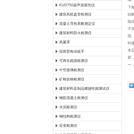
璃
KUD750超声波探伤仪
下
建筑风机盘管检测仪
硅
隐
混凝土导热系数测定仪
不
建筑材料防火检测仪
固
风量罩
时
本
扭剪型电动扳手
胶
可再生能源检测仪
一
中空玻璃检测仪
矿棉岩棉检测仪
建筑材料及制品燃烧性能测试仪
钢筋混凝土检测仪
水泥检测仪
钢结构检测仪
应变检测仪