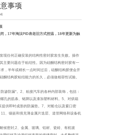
注意事项
4
项
闭，17年淘汰PID表老旧方式控温，18年更新为触
发现任何正确安装的结构性密封胶发生失败。操作
其主要问题在于粘结性。因为硅酮结构密封胶有一
要求，半年或稍长一点时间过后，硅酮结构胶便会开
硅酮结构胶粘结能力的长久，必须做相容性试验。
，防渗防漏*。2、粘接汽车的各种内部装饰，包括：
无螺孔的筋条、铭牌以及漆加塑料材料。5、对烘箱
泵提供即时成形的防漏垫。7、对船仓以及窗口密
。11、镶嵌和填充薄金属片迭层、道管网络和设备机
耐候密封;2、金属、玻璃、铝材、瓷砖、有机玻