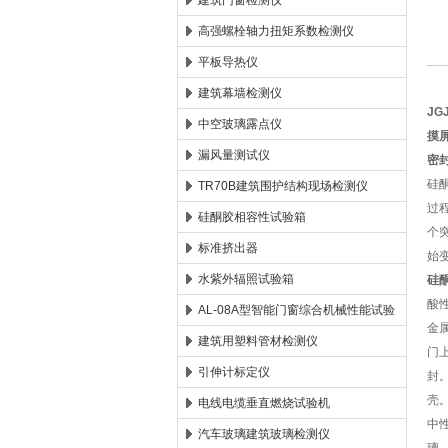
建筑门窗检测仪
高强螺栓轴力扭矩系数检测仪
北京时代新天测控技术有限公司
平板导热仪
建筑幕墙检测仪
J
中空玻璃露点仪
摸
漏风量测试仪
密
硅
TR70B建筑围护结构现场检测仪
过
硅酮胶相容性试验箱
个
标准挤出器
始
水紫外辐照试验箱
硅
酸
AL-08A型智能门窗综合机械性能试验
金
机
建筑用塑料管材检测仪
门
引伸计标定仪
封
壳
电线电缆垂直燃烧试验机
中
汽车玻璃建筑玻璃检测仪