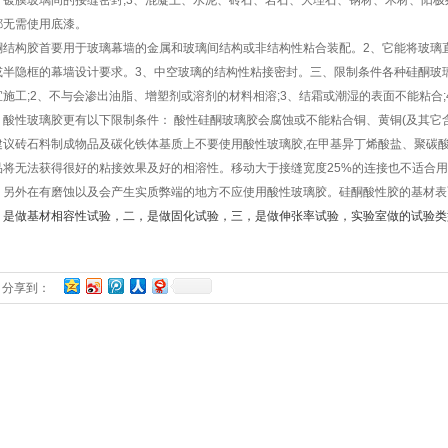
、镀膜玻璃间的接缝密封;3、混凝土、水泥、砖石、岩石、大理石、钢材、木材、阳
都无需使用底漆。
酮结构胶首要用于玻璃幕墙的金属和玻璃间结构或非结构性粘合装配。2、它能将玻璃
或半隐框的幕墙设计要求。3、中空玻璃的结构性粘接密封。三、限制条件各种硅酮玻
宜施工;2、不与会渗出油脂、增塑剂或溶剂的材料相溶;3、结霜或潮湿的表面不能粘合;
。酸性玻璃胶更有以下限制条件： 酸性硅酮玻璃胶会腐蚀或不能粘合铜、黄铜(及其它含
建议砖石料制成物品及碳化铁体基质上不要使用酸性玻璃胶,在甲基异丁烯酸盐、聚碳
品将无法获得很好的粘接效果及好的相溶性。移动大于接缝宽度25%的连接也不适合
，另外在有磨蚀以及会产生实质弊端的地方不应使用酸性玻璃胶。硅酮酸性胶的基材表
，是做基材相容性试验，二，是做固化试验，三，是做伸张率试验，实验室做的试验类
分享到：