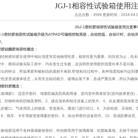
JGJ-1相容性试验箱使用
点击次数：3599 更新时间：2018-04-0
JGJ-1密封胶相容性试验箱使用注意事
GJ-1密封胶相容性试验箱升级为ATPAD可编程控制系统，自动控温、自动计时、自动关
屏。
封胶硅酮胶相容性概念：
酮结构密封胶在使用中相比强度等其他物理性质，相容性更为重要。到目前为止，尚未
程中、模拟试验实际工程中、均未发生过失败，这说明所使用胶的强度向来不是问题，
突出的特点，即如果胶和被粘结的基材不相容,即使粘结过程中，各种强度指标均达到
变色变质成液体状态，从而失去粘结能力，玻璃会落下来，造成严重后果，所以为确保
酮密封胶概念：
性玻璃胶1、适宜作密封、堵塞防漏及防风雨用途，室内室外两者皆宜(室内效果更佳)
属、织物和有机织物及塑料。3、接合加热和制冷设备上的垫片。4、在金属表面加装
上的窗口、气体用具上的烟道、管道接头、通道门进行封口。6、为齿轮箱、压缩机、
。8、拖车、卡车驾驶室玻璃窗的密封。9、粘合和密封设备部件。10、形成防磨涂层
。
性耐候胶适用于各种幕墙耐候密封，特别推荐用于玻璃幕墙、铝塑板幕墙、石材干挂的