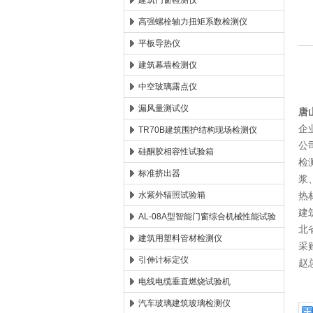
建筑门窗检测仪
高强螺栓轴力扭矩系数检测仪
北京时代新天测控技术有限公司
平板导热仪
建筑幕墙检测仪
中空玻璃露点仪
漏风量测试仪
唐
企
TR70B建筑围护结构现场检测仪
公
硅酮胶相容性试验箱
检
标准挤出器
浆
水紫外辐照试验箱
热
建
AL-08A型智能门窗综合机械性能试验
北
机
建筑用塑料管材检测仪
采
引伸计标定仪
赵
电线电缆垂直燃烧试验机
汽车玻璃建筑玻璃检测仪