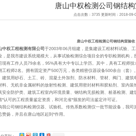
唐山中权检测公司钢结构
点击次数：3735 更新时间：2018-09-0
唐山中权工程检测公司钢结构室验收
山中权工程检测有限公司
于2003年06月组建，是集建设工程材料试验
业，是我市建设系统规模大，从事试验检测综合项目全的专职检测机构，
司现有工作人员79余名，95%具有大中专以上学历。其中，具有工程师技
测工程师2名。拥有固定资产500万元，各类精密仪器设备500余台（套
、建筑用砂石、土工、砖、混凝土外加剂、防水材料、管材、阀门、建筑
材料、无机非金属材料的放射性检测、建筑用密封材料和胶粘剂、室内装
筑安全防护类、建筑工程室内环境质量、钢结构无损检测、桩基检测、建筑
省*认可的工程质量鉴定资质，和河北省*颁发的司法鉴定许可证。
购我公司钢结构检测仪器、试验机、传热系数检测仪一批节能设备，我司
总赞扬，并且在唐山地区起到*作用。