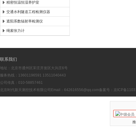
精密恒温恒湿养护室
交通水利隧道工程检测仪器
遮阳系数辐射率检测仪
绳索张力计
联系我们
地址：北京市通州区宋庄开发区大兴庄6号
服务热线：13601196591 13511040443
公司传真：010-58857461
北京时代新天测控技术有限公司Email：
642616556@qq.com
备案号：
京ICP备1103
推