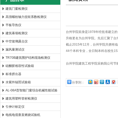
建筑门窗检测仪
高强螺栓轴力扭矩系数检测仪
北京时代新天测控技术有限公司
平板导热仪
台州学院前身是1978年经批准建立的
建筑幕墙检测仪
升格更名为台州学院。先后汇聚了台
中空玻璃露点仪
截止2015年12月，台州学院共拥有
漏风量测试仪
44个本科专业，全日制本科在校生15
TR70B建筑围护结构现场检测仪
台州学院建筑工程学院采购我公司节
硅酮胶相容性试验箱
标准挤出器
水紫外辐照试验箱
分享到：
AL-08A型智能门窗综合机械性能试验
机
建筑用塑料管材检测仪
引伸计标定仪
电线电缆垂直燃烧试验机