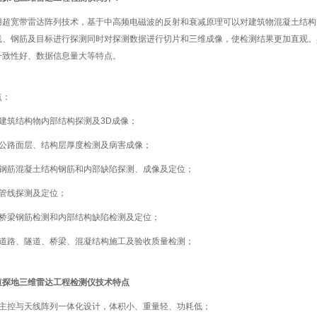
用超宽带雷达阵列技术，基于中高频电磁波的反射和衰减原理可以对建筑物混凝土结构
线、钢筋及目标进行探测同时对探测数据进行切片和三维成像，使检测结果更加直观。
一致性好、数据信息量大等特点。
点：
、建筑结构物内部结构探测及3D成像；
、公路面层、结构层厚度检测及病害成像；
、钢筋混凝土结构钢筋和内部缺陷探测、成像及定位；
、管线探测及定位；
、桥梁钢筋检测和内部结构缺陷检测及定位；
、道路、隧道、桥梁、混凝结构施工及验收质量检测；
道探地三维雷达工程检测仪
技术特点
、主控与天线阵列一体化设计，体积小、重量轻、功耗低；