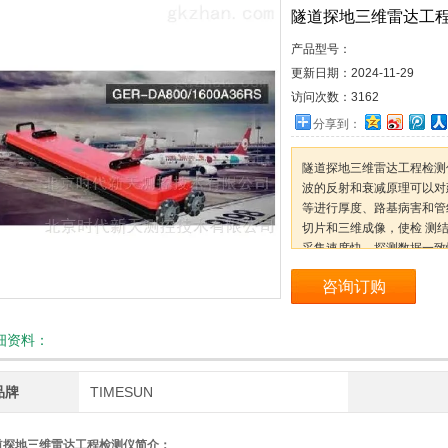
隧道探地三维雷达工
产品型号：
更新日期：
2024-11-29
访问次数：
3162
分享到：
隧道探地三维雷达工程检测
波的反射和衰减原理可以对
等进行厚度、路基病害和管
切片和三维成像，使检 测
采集速度快、探测数据一致
咨询订购
细资料：
品牌
TIMESUN
道探地三维雷达工程检测仪
简介：