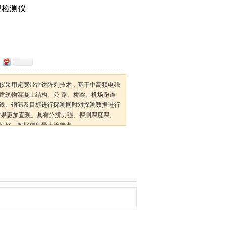
程检测仪
仪采用超宽带雷达阵列技术，基于中高频电磁
建筑物混凝土结构、公 路、桥梁、机场跑道
线、钢筋及目标进行探测同时对探测数据进行
结果更加直观。具有分辨力强、探测深度深、
性好、数据信息量大等特点。