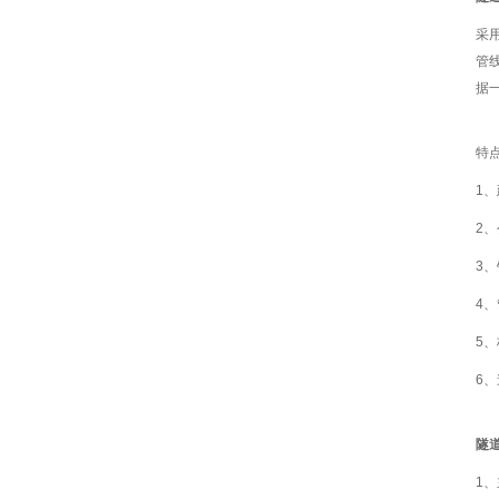
采
管
据
特
1
2
3
4
5
6
隧
1