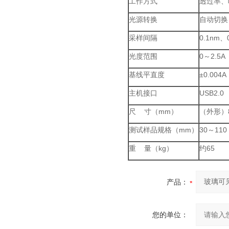
工作方式
透过率、
光源转换
自动切换
采样间隔
0.1nm、
光度范围
0～2.5A
基线平直度
±0.00
主机接口
USB2.0
尺 寸（mm）
（外形）83
测试样品规格（mm）
30～11
重 量（kg）
约65
产品：
您的单位：