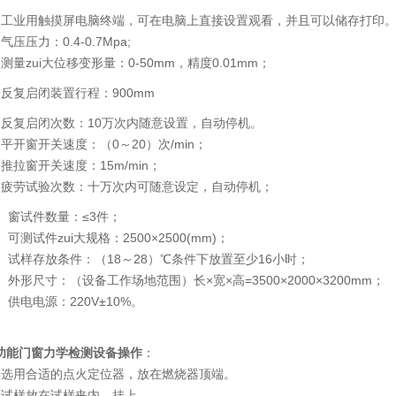
、工业用触摸屏电脑终端，可在电脑上直接设置观看，并且可以储存打印
气压压力：0.4-0.7Mpa;
、测量zui大位移变形量：0-50mm，精度0.01mm；
、反复启闭装置行程：900mm
、反复启闭次数：10万次内随意设置，自动停机。
、平开窗开关速度：（0～20）次/min；
、推拉窗开关速度：15m/min；
、疲劳试验次数：十万次内可随意设定，自动停机；
0、窗试件数量：≤3件；
、可测试件zui大规格：2500×2500(mm)；
2、试样存放条件：（18～28）℃条件下放置至少16小时；
3、外形尺寸：（设备工作场地范围）长×宽×高=3500×2000×3200mm；
4、供电电源：220V±10%。
功能门窗力学检测设备
操作
：
、选用合适的点火定位器，放在燃烧器顶端。
、试样放在试样夹内，挂上。