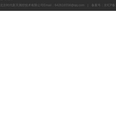
北京时代新天测控技术有限公司Email：
642616556@qq.com
| 备案号：
京ICP备1