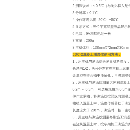
2 测温误差：≤ 0.5℃（与测温探头配
3 分辨率：0.1℃
4 操作环境温度:-20℃～+50℃
5 显示方式：三位半宽温型液晶显示
6 电源，9V积层电池一枚
7 重量：200g
8 主机体积：138mmX72mmX30mm
JDC-2混凝土测温仪使用方法：
1．用主机与测温探头测量材料温度
长度的1/2，两分钟左右在主机上读
金属棍在拌合物中预留孔，再将测温
2．用主机与测温线测量大体积混凝
0.2m ～ 0.3m ，可选用规格为 0
件作支承物，将测温线按照纵向测温
物植入混凝土中，温度传感器处于测
长度应大于 20cm 。测温时，按
3．用主机与测温线测量冬期施工混
在浇筑混凝土时，按冬期施工测温方