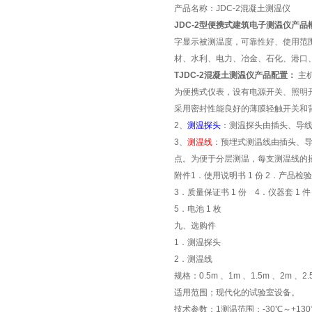
产品名称：JDC-2混凝土测温仪
JDC-2型便携式建筑电子测温仪产品
字显示被测温度，可靠性好、使用范
材、水利、电力、冶金、石化、港口
TJDC-2混凝土测温仪产品配置：
主
为便携式仪表，设有电源开关、照明
采用密封性能良好的薄膜轻触开关和
2、
测温探头
：测温探头由插头、导线
3、
测温线
：预埋式测温线由插头、
点。为便于分层测温，每支测温线的
附件1．使用说明书 1 份 2．产品检验
3．质量保证书 1 份 4．仪器套 1 件
5．电池 1 枚
九、选购件
1．测温探头
2．测温线
规格：0.5m 、1m 、1.5m 、2m 、2
适用范围；现代化的试验室设备。
技术参数：1测温范围：-30℃～+130