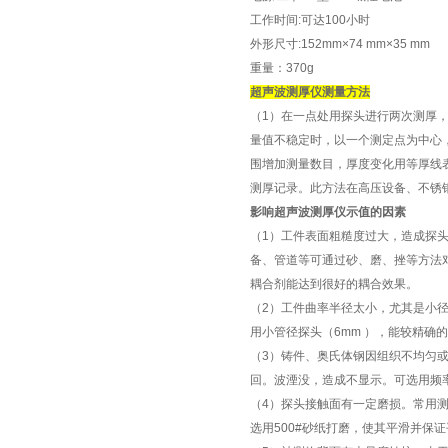
工作时间:可达100小时
外形尺寸:152mm×74 mm×35 mm
重量：370g
超声波测厚仪测量方法
（1）在一点处用探头进行两次测厚，
量值不稳定时，以一个测定点为中心，
围增加测量数目，厚度变化用等厚线
测厚记录。此方法在高压设备、不锈
影响超声波测厚仪示值的因素
（1）工件表面粗糙度过大，造成探
备、管道等可通过砂、磨、挫等方法
耦合剂能达到很好的耦合效果。
（2）工件曲率半径太小，尤其是小
用小管径探头（6mm ），能较精
（3）铸件、奥氏体钢因组织不均匀
回。波湮没，造成不显示。可选用频率
（4）探头接触面有一定磨损。常用
选用500#砂纸打磨，使其平滑并保