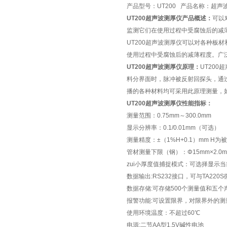
产品型号：UT200 产品名称：超声
UT200超声波测厚仪产品概述：
可以
监测它们在使用过程中受腐蚀后的减
UT200超声波测厚仪可以对各种板
使用过程中受腐蚀后的减薄程度。广
UT200超声波测厚仪原理：
UT20
料分界面时，脉冲被反射回探头，通
播的各种材料均可采用此原理测量，
UT200超声波测厚仪性能指标：
测量范围：0.75mm～300.0mm
显示分辨率：0.1/0.01mm（可选）
测量精度：±（1%H+0.1）mm H
管材测量下限（钢）：Φ15mm×2.
zui小厚度值捕捉模式：可选择显示当
数据输出:RS232接口，可与TA22
数据存储:可存储500个测量值和
报警功能:可设置限界，对限界外的
使用环境温度：不超过60℃
电源:二节AA型1.5V碱性电池