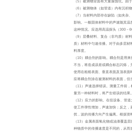
（5）被测物背面有大量腐蚀坑。由
（6）被测物体（如管道）内有沉积
（7）当材料内部存在缺陷（如夹杂、
影响。一般固体材料中的声速随其温度
这种情况。应选用高温探头（300－6
（9）层叠材料、复合（非均质）材
质）材料中匀速传播。对于由多层材
料厚度。
（10）耦合剂的影响。耦合剂是用
不当，将造成误差或耦合标志闪烁，
使用在粗糙表面、垂直表面及顶表面
应将耦合剂涂在被测材料的表面，但
（11）声速选择错误。测量工件前
量另一种材料时，将产生错误的结果
（12）应力的影响。在役设备、管
使工件弹性增加，声速加快；反之，
扰，波的传播方向产生偏离。根据资
（13）金属表面氧化物或油漆覆盖
种物质中的传播速度是不同的，从而