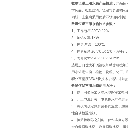
数显恒温三用水箱产品概述：
产品适
学药品、检查血清、恒温培养生物制
内胆、上盖均采用优质不锈钢板制成
数显恒温三用水箱技术参数：
1、工作电压:220V±10%:
2、加热功率:1KW:
3、控温:常温－100℃:
4、控温精度:±0.5℃ ±0.1℃（两种）:
5、内部尺寸:470×330×320mm
选用进口优质不锈钢板和精密机械加
用水箱是生物、植物、物理、化工、
积分高精度A/D转换技术，远红外加
数显恒温三用水箱使用方法：
1．使用时必须加入温水能缩短加热
2．开上电源开关，电源指示灯亮表
3．将仪表设定到所需要的温度，加
性自动恒温控制。
4．恒温控制器之刻度，仅作温度对
全自动恒温水浴、数显恒温水浴、恒温