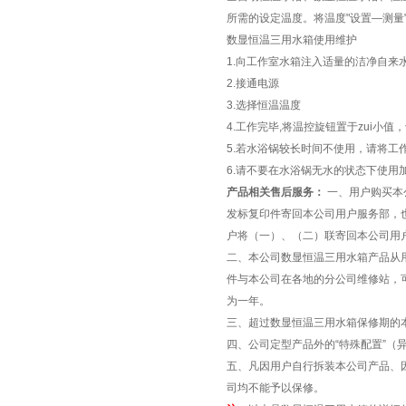
所需的设定温度。将温度"设置—测量
数显恒温三用水箱使用维护
1.向工作室水箱注入适量的洁净自来水
2.接通电源
3.选择恒温温度
4.工作完毕,将温控旋钮置于zui小值
5.若水浴锅较长时间不使用，请将工
6.请不要在水浴锅无水的状态下使用
产品相关售后服务：
一、用户购买本
发标复印件寄回本公司用户服务部，
户将（一）、（二）联寄回本公司用
二、本公司数显恒温三用水箱产品从
件与本公司在各地的分公司维修站，
为一年。
三、超过数显恒温三用水箱保修期的
四、公司定型产品外的“特殊配置”（
五、凡因用户自行拆装本公司产品、
司均不能予以保修。