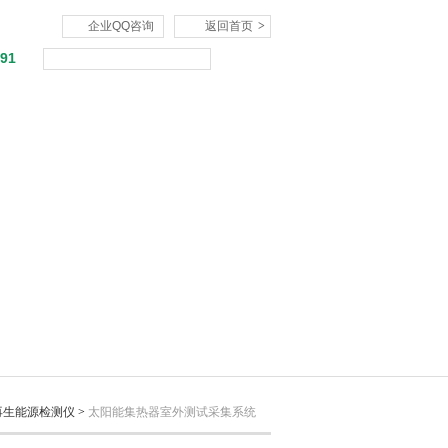
企业QQ咨询
返回首页
>
591
在线咨询
联系我们
再生能源检测仪
>
太阳能集热器室外测试采集系统