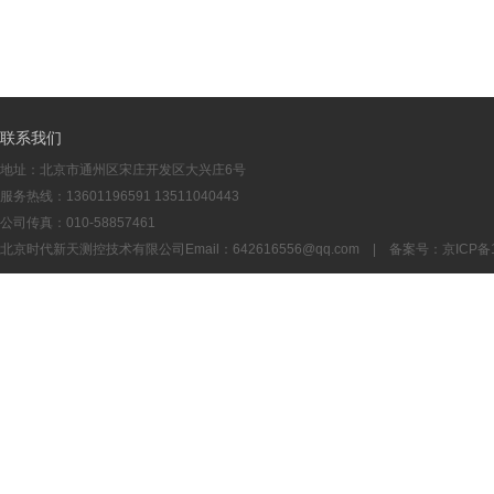
联系我们
地址：北京市通州区宋庄开发区大兴庄6号
服务热线：13601196591 13511040443
公司传真：010-58857461
北京时代新天测控技术有限公司Email：
642616556@qq.com
| 备案号：
京ICP备1