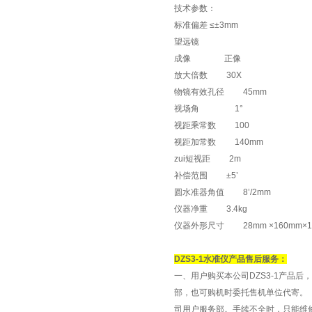
技术参数：
标准偏差 ≤±3mm
望远镜
成像 正像
放大倍数 30X
物镜有效孔径 45mm
视场角 1°
视距乘常数 100
视距加常数 140mm
zui短视距 2m
补偿范围 ±5’
圆水准器角值 8’/2mm
仪器净重 3.4kg
仪器外形尺寸 28mm ×160mm×1
DZS3-1水准仪产品售后服务：
一、用户购买本公司DZS3-1产品
部，也可购机时委托售机单位代寄。
司用户服务部。手续不全时，只能维