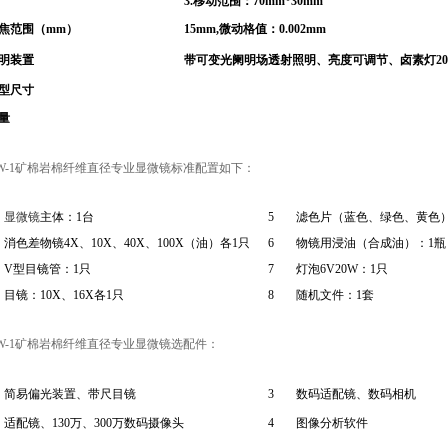
3.
移动范围：
70mm*30mm
焦范围（
mm
）
15mm,
微动格值：
0.002mm
明装置
带可变光阑明场透射照明、亮度可调节、卤素灯
2
型尺寸
量
XW-1矿棉岩棉纤维直径专业显微镜标准配置如下：
显微镜
主体：
1
台
5
滤色片（蓝色、绿色、黄色
消色差物镜
4X
、
10X
、
40X
、
100X
（油）各
1
只
6
物镜用浸油（合成油）：
1
瓶
V
型目镜管：
1
只
7
灯泡
6V20W
：
1
只
目镜：
10X
、
16X
各
1
只
8
随机文件：
1
套
XW-1矿棉岩棉纤维直径专业显微镜选配件：
简易偏光装置、带尺目镜
3
数码适配镜、数码相机
适配镜、
130
万、
300
万数码摄像头
4
图像分析软件