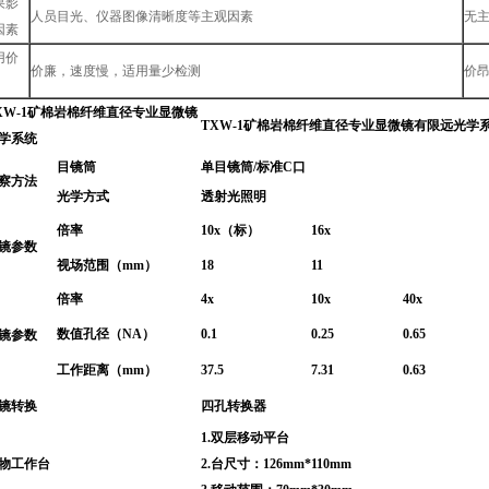
果影
人员目光、仪器图像清晰度等主观因素
无
因素
用价
价廉，速度慢，适用量少检测
价
XW-1矿棉岩棉纤维直径专业显微镜
TXW-1矿棉岩棉纤维直径专业显微镜有限远光学
学系统
目镜筒
单目镜筒
/
标准
C
口
察方法
光学方式
透射光照明
倍率
10x
（标）
16x
镜参数
视场范围（
mm
）
18
11
倍率
4x
10x
40x
数值孔径（
NA
）
0.1
0.25
0.65
镜参数
工作距离（
mm
）
37.5
7.31
0.63
镜转换
四孔转换器
1.
双层移动平台
物工作台
2.
台尺寸：
126mm*110mm