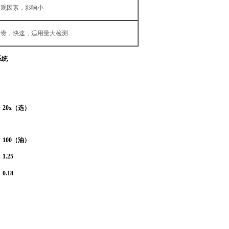
主观因素，影响小
昂贵，快速，适用量大检测
系统
20x
（选）
100
（油）
1.25
0.18