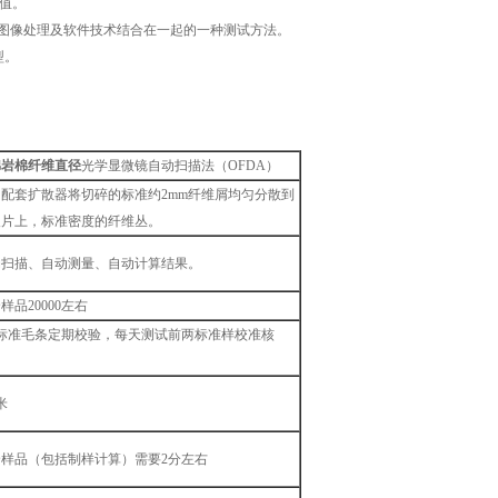
值。
机图像处理及软件技术结合在一起的一种测试方法。
型。
棉岩棉纤维直径
光学显微镜自动扫描法（OFDA）
用配套扩散器将切碎的标准约2mm纤维屑均匀分散到
玻片上，标准密度的纤维丛。
动扫描、自动测量、自动计算结果。
样品20000左右
根标准毛条定期校验，每天测试前两标准样校准核
。
米
个样品（包括制样计算）需要2分左右