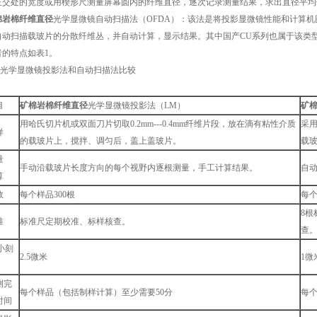
正交处的宽度或用楔形尺测量屏幕圆内的纤维直径，逐次记录测量结果，求出直径平均
棉岩棉纤维直径
光学显微镜自动扫描法（OFDA）：该法是将投影显微镜性能和计算
自动扫描载玻片的分散纤维丛，并自动计算，显示结果。其中国产CU系列也属于该类
者的特点如表1。
1 光学显微镜投影法和自动扫描法比较
目
矿棉岩棉纤维直径
光学显微镜投影法（LM）
矿
用哈氏切片机或双面刀片切取0.2mm---0.4mm纤维片段，放在滴有粘性介质
采
样
的载玻片上，搅拌、调匀后，盖上盖玻片。
载
量
手动沿载玻片长度方向的每个视野内逐根测量，手工计算结果。
自
算
数
每个样品300根
每个
8
准
标准尺定期校准、标样核查。
查
i小刻
2.5微米
1微
测完
每个样品（包括制样计算）至少需要50分
每
时间