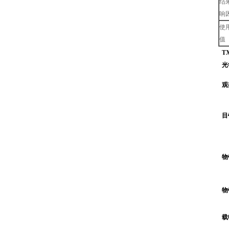
结
响
使
值
T
光
观
目
物
物
载