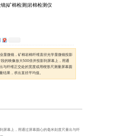
镜|矿棉检测|岩棉检测仪
径专业显微镜，矿棉岩棉纤维直径光学显微镜投影
片段的映像放大500倍并投影到屏幕上，用通
出与纤维正交处的宽度或用楔形尺测量屏幕圆
量结果，求出直径平均值。
影到屏幕上，用通过屏幕圆心的毫米刻度尺量出与纤