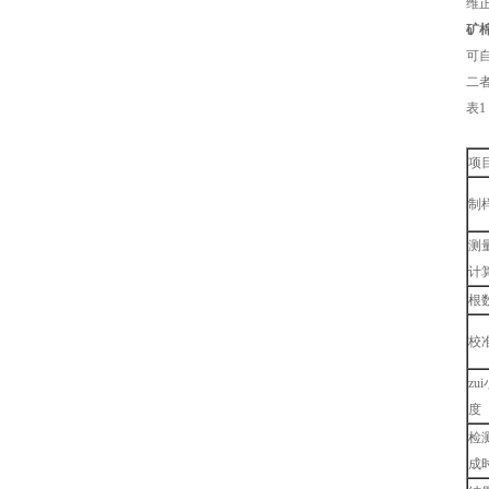
维
矿
可
二
表
项
制
测
计
根
校
zu
度
检
成