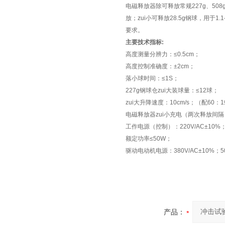
电磁释放器除可释放常规227g、508g
放；zui小可释放28.5g钢球，用于1.
要求。
主要技术指标:
高度测量分辨力：≤0.5cm；
高度控制准确度：±2cm；
落小球时间：≤1S；
227g钢球仓zui大装球量：≤12球；
zui大升降速度：10cm/s；（配60
电磁释放器zui小充电（两次释放间隔）时
工作电源（控制）：220V/AC±10%；
额定功率≤50W；
驱动电动机电源：380V/AC±10%；5
产品：