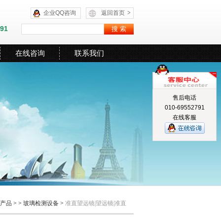
企业QQ咨询
返回首页
>
591
在线咨询
联系我们
售后电话
010-69552791
在线客服
产品
> >
玻璃检测设备
>
准直望远镜|望远镜|准直