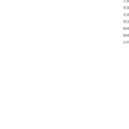
主
准
光源
望远
物
物
分辩