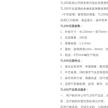
TL200是我公司研发替代老款表显
TL200可在玻璃的单侧表面测量玻
（中空玻璃）窗厚度的测量。TL20
采用CCD探测，液晶显示，操作简单
TL200仪器参数：
1．外形尺寸：长130mm × 宽70mm 
2．仪器重量：200克
3．测量精度：± 0.2mm
4．量程：玻璃厚度1mm～60mm，空
5．电池：4节AAA碱性干电池
TL200仪器特点：
1．激光反射原理，单侧测量，数码
2．中空玻璃，同时测空气夹层厚度
3．操作简单方便，测量快速，轻巧
4．适用于质量检测、监理、教学、
TL200产品售后服务
：
一、用户购买本公司TL200产品后
部，也可购机时委托售机单位代寄。
司用户服务部。手续不全时，只能维