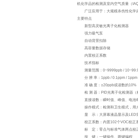
机化学品的检测及室内空气质量（IA
广泛应用于：大规模杀伤性化学武器
主要特点
新型高灵敏光离子化检测器
强力吸气泵
自动背景扣除
高容量数据存储
内置校正系数
技术指标
测量范围：0~9999ppb / 10~99.9p
分 辨 率：1ppb / 0.1ppm / 1ppm
准 确 度：±20ppb或读数的10%
检 测 器：PID光离子化检测器（标准10
直接读数：瞬时值、峰值、电池电
操作模式：检测和卫生模式，用
显 示：大屏幕液晶显示及LED
校正系数：内置102个VOC校正
标 定：零点与标准气体两点校
按 键：一键操作、两键编程