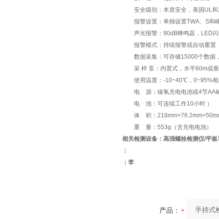
安全级别：本质安全，美国UL和加拿大cU
报警设置：单独设置TWA、S和
声光报警：90dB蜂鸣器，LED闪
报警模式：持续报警或自动重置
数据采集：可存储15000个数据，
采 样 泵：内置式，水平60m或垂直3
使用温度：-10~40℃，0~95%
电 源：镍氢充电电池或4节AA
电 池：可连续工作10小时 ）
体 积：218mm×76.2mm×50m
重 量：553g（含充电电池）
相关检测设备：高强螺栓检测仪/平板
：
：李
产品：