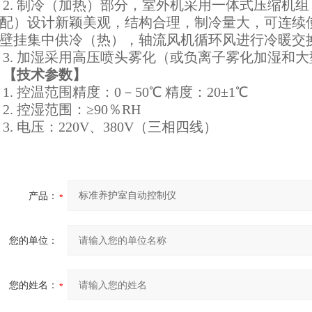
2. 制冷（加热）部分，室外机采用一体式压缩机
配）设计新颖美观，结构合理，制冷量大，可连续
壁挂集中供冷（热），轴流风机循环风进行冷暖交
3. 加湿采用高压喷头雾化（或负离子雾化加湿和大
【技术参数】
1. 控温范围精度：0－50℃ 精度：20±1℃
2. 控湿范围：≥90％RH
3. 电压：220V、380V（三相四线）
产品：
您的单位：
您的姓名：