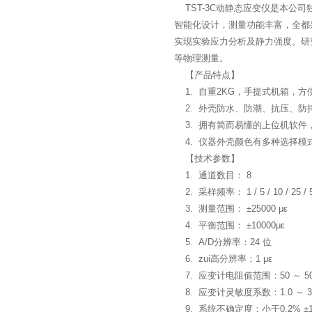
TST-3C动静态应变仪是本公
智能化设计，测量功能丰富，全都
实现实验应力分析及静力强度。研
等物理测量。
【产品特点】
1. 自重2KG，手提式机箱，方
2. 外壳防水、防潮、抗压、防
3. 拥有简而易懂的上位机软件
4. 仪器外壳颜色有多种选择模
【技术参数】
1. 通道数目： 8
2. 采样频率： 1 / 5 / 10 / 25 / 
3. 测量范围： ±25000 με
4. 平衡范围： ±10000με
5. A/D分辨率：24 位
6. zui高分辨率：1 με
7. 应变计电阻值范围：50 ～ 50
8. 应变计灵敏度系数：1.0 ～ 3
9. 系统不确定度：小于0.2% ±1