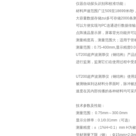
仪器自动探头识别和校准功能；
材料声速范围广泛509至18699米
大容量数据存储zui多可存储2000条
可以方便实现与PC连通进行数据传
点阵液晶显示屏，屏幕背光功能并可以
测量精度高，测量范围大；适用于管
测量范围：0.75-400mm,显示精度0.0
UT200超声波测厚仪（钢结构）产
进行监测，监测它们在使用过程中受
UT200超声波测厚仪（钢结构）使
被测物体到达材料分界面时，脉冲被
速度在其内部传播的各种材料均可采
技术参数及性能：
测量范围： 0.75mm～300.0mm
显示分辨率：0.1/0.01mm（可
测量精度：±（1%H+0.1）mm 
管材测量下限（钢）：Φ15mm×2