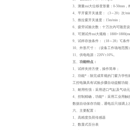
3、测量zui大位移变形量：0-50mm，精
4、平开窗开关速度：（3～20）次/mi
5、推拉窗开关速度：15m/min；
6、疲劳试验次数：十万次内可随意设
8、可测试件zui大规格：1800×1800(m
9、试样存放条件：（18～28）℃条
10、外形尺寸：（设备工作场地范围）长×宽
11、供电电源：220V±10%。
五、
功能特点：
1、试样夹持方便，操作简单；
2、功能*：除完成常规的门窗力学性
工控电脑具有试验步骤自动提醒功能
3、耐用性强：采用进口气缸及气动元
4、控制精确，功能*：采用工业用
数据自动保存功能，通电后只须调上
六、主要配置：
1、高精度负荷传感器
2、数显式百分表