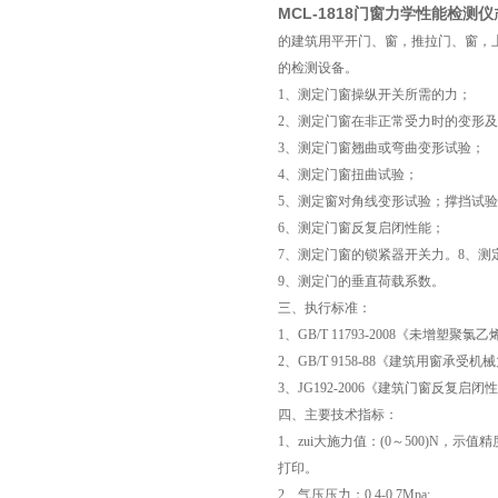
MCL-1818门窗力学性能检测仪
的建筑用平开门、窗，推拉门、窗，
的检测设备。
1、测定门窗操纵开关所需的力；
2、测定门窗在非正常受力时的变形
3、测定门窗翘曲或弯曲变形试验；
4、测定门窗扭曲试验；
5、测定窗对角线变形试验；撑挡试
6、测定门窗反复启闭性能；
7、测定门窗的锁紧器开关力。8、测
9、测定门的垂直荷载系数。
三、执行标准：
1、GB/T 11793-2008《未增塑
2、GB/T 9158-88《建筑用窗承
3、JG192-2006《建筑门窗反复启
四、主要技术指标：
1、zui大施力值：(0～500)N，
打印。
2、气压压力：0.4-0.7Mpa;