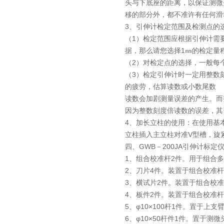
头与下底座的距离，以保证测微
移的部分外，都不准许有任何滑
3、引伸计检定范围及检测点的
（1）检定范围应根据引伸计需要
据，那么请您选择1㎜的检定量
（2）对检定点的选择，一般每个
（3）检定引伸计时一定用整数
的疲劳，估算读数或小数尾数
读数会加剧测量误差的产生。而整
因为整数刻度倍读数的误差，其
4、加长立柱的使用：在使用基
立柱插入主立柱对准V型槽，旋
四、GWB－200JA引伸计标
1、组合校准杆2件。用于组合
2、刀片4件。装置于组合校准杆
3、横试片2件。装置于组合校
4、板件2件。装置于组合校准
5、φ10×100杆1件。置于上
6、φ10×50杆件1件。置于