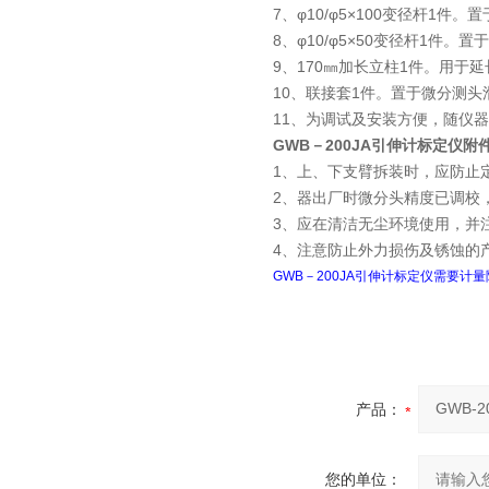
7、φ10/φ5×100变径杆1
8、φ10/φ5×50变径杆1件
9、170㎜加长立柱1件。用于
10、联接套1件。置于微分测头
11、为调试及安装方便，随仪
GWB－200JA引伸计标定仪
1、上、下支臂拆装时，应防止
2、器出厂时微分头精度已调校
3、应在清洁无尘环境使用，并
4、注意防止外力损伤及锈蚀的
GWB－200JA引伸计标定仪需要计
产品：
您的单位：