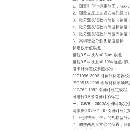
1、测量引伸计标距范围Ｌmax5
2、测量支座上支臂安装孔径 φ10
3、微分测头读数内筒轴向刻度 0
4、微分测头读数内筒游标刻度 0.
5、微分测头读数外筒园周刻度 0.
6、高精密微分测头精度指标
标定仪示值误差：
量程0.5㎜以内≤0.5μm 误差
量程0.5㎜以上≤0.10% 逐点相
引申计标定仪参照标准：
JJF1096-2002 引伸计标定器
ISO9513:1999 金属材料单
JJG762-1992 引伸计检定规程
可进行0.5级引伸计的标定
三、GWB－200JA引伸计标定
请依据JJG762－92引伸计
1、根据被检引伸计的规格型号
2、调整两测量支臂的位置，获