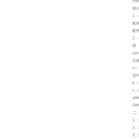
计
特
1
配
配
2
筒
zu
位
L=（
其
b
c
a0
GW
二
1、
2、
3、