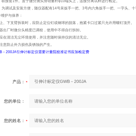
0、联接套1件。置于微分测头滑动量杆φ10端头上，连接分离试样进行检定。
1、为调试及安装方便，随仪器配有14号呆扳手一把、3号内六角扳手一把、一字头、
件维护与保养：
、上、下支臂拆装时，应防止定位钉或钢球的脱落，抱紧卡口过紧只允许用螺钉顶开。
、器出厂时微分头精度已调校，使用中不得自行拆卸。
、应在清洁无尘环境使用，并注意随时保持仪的清洁无尘。
、注意防止外力损伤及锈蚀的产生。
WB－200JA引伸计标定仪需要计量院校准证书应加检定费
产品：
您的单位：
您的姓名：