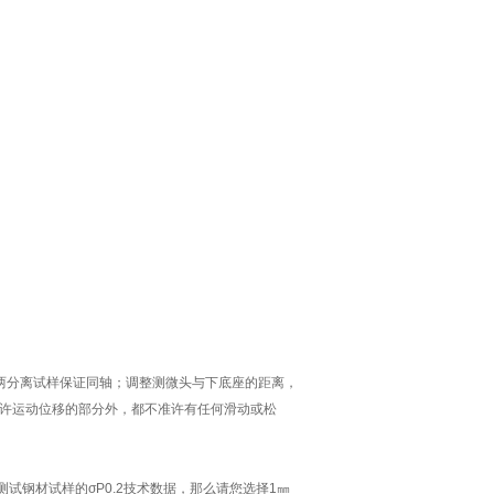
两分离试样保证同轴；调整测微头与下底座的距离，
许运动位移的部分外，都不准许有任何滑动或松
试钢材试样的σP0.2技术数据，那么请您选择1㎜