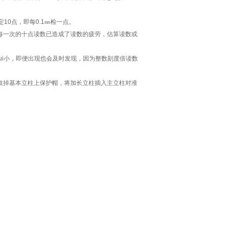
10点，即每0.1㎜检一点。
每一次的十点读数已造成了读数的疲劳，估算读数或
ui小，即便出现也会及时发现，因为整数刻度倍读数
取掉基本立柱上保护帽，将加长立柱插入主立柱对准