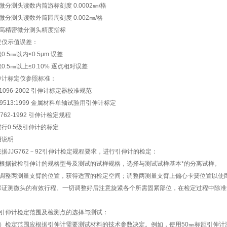
微分测头读数内筒游标刻度 0.0002㎜/格
微分测头读数外筒园周刻度 0.002㎜/格
、高精密微分测头精度指标
定仪示值误差：
0.5㎜以内≤0.5μm 误差
0.5㎜以上≤0.10% 逐点相对误差
申计标定仪参照标准：
F1096-2002 引伸计标定器校准规范
O9513:1999 金属材料单轴试验用引伸计标定
G762-1992 引伸计检定规程
进行0.5级引伸计的标定
用说明
依据JJG762－92引伸计检定规程要求，进行引伸计的检定：
、根据被检引伸计的规格型号及测试的试样规格，选择与测试试样基本*的分离试样。
、调整两测量支臂的位置，获得适宜的检定空间；调整两测量支臂上偏心卡簧位置以使
保证测微头的有效行程。一切调整好后注意旋紧各个所需固紧部位，在检定过程中除准
。
、引伸计检定范围及检测点的选择与测试：
1）检定范围应根据引伸计需要测试材料的技术参数决定。例如，使用50㎜标距引伸计测