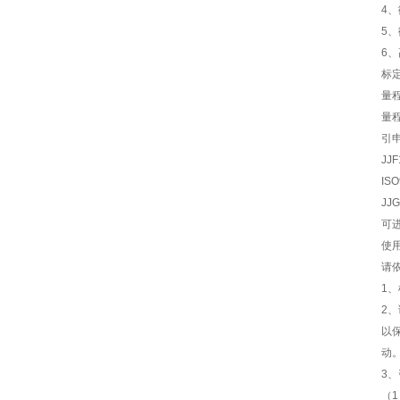
4、
5、
6
标
量程
量程
引
JJ
IS
JJ
可
使
请
1
2
以
动
3
（