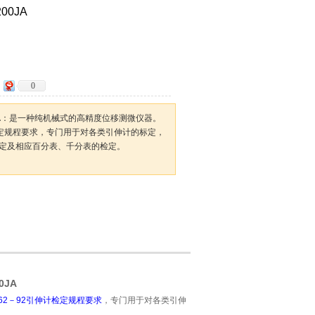
0JA
0
JA：是一种纯机械式的高精度位移测微仪器。
计检定规程要求，专门用于对各类引伸计的标定，
定及相应百分表、千分表的检定。
0JA
762－92引伸计检定规程要求
，专门用于对各类引伸