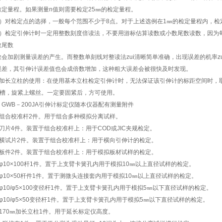
检定量程。如果测量n值则需要检定25㎜的检定量程。
2）对检定点的选择，一般每个范围不少于8点。对于上述选例在1㎜的检定量程内，检定
3）检定引伸计时一定用整数刻度倍读法，不要用游标估算读数或小数尾数读数，因为
数尾数
数会加剧测量误差的产生。而整数单刻线对整读法zui清晰简单准确，出现误差的机率z
误差，其引伸计误差值也会成倍数增加，这种粗大误差会被很快及时发现。
、加长立柱的使用：在使用基本立柱检定引伸计时，无法保证该引伸计的标距空间时，
型槽，旋紧上螺丝。一定要固紧后，方可使用。
、GWB－200JA引伸计标定仪随本仪器配有测量附件
、组合校准杆2件。用于组合多种模拟分离试样。
、刀片4件。装置于组合校准杆上：用于COD或JIC夹规检定。
、横试片2件。装置于组合校准杆上：用于横向引伸计的检定。
、板件2件。装置于组合校准杆上：用于模拟板材试样的检定。
、φ10×100杆1件。置于上支臂卡簧孔内用于模拟10㎜以上直径试样的检定。
、φ10×50杆件1件。置于测微头连接套内用于模拟10㎜以上直径试样的检定。
φ10/φ5×100变径杆1件。置于上支臂卡簧孔内用于模拟5㎜以下直径试样的检定。
、φ10/φ5×50变径杆1件。置于上支臂卡簧孔内用于模拟5㎜以下直径试样的检定。
、170㎜加长立柱1件。用于延长标定仪高度。