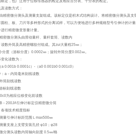
的标定，也广泛用于位移传感器的检定及相应百分表、千分表的检定。
点及读数方式：
、由精密微分测头及测量支架组成。该标定仪是积木式结构设计。将精密微分测头及支
有圆柱、板、刀片等多种形式的分离试样，可以方便地进行多种规格型号引伸计的计量
件进行精密微变形量计量。
、精密微分测头由滑动量杆、量杆套筒、读数内
、读数外筒及高精密螺纹付组成。其zui大量程25㎜；
i小分度（游标分度）0.0002㎜；旋转外筒分度0.002㎜。
移变化读数为：
a 0.001b 0.0001c）-（a0 0.001b0 0.001c0）
中：a－内筒毫米刻线读数
－外筒刻线读数
－游标刻线读数
b0c0为相应位移变化前读数
B－200JA引伸计标定仪精密微分筒
、各项技术精度指标
测量引伸计标距范围Ｌmax500㎜
测量支座上支臂安装孔径 φ10；φ28
微分测头读数内筒轴向刻度 0.5㎜/格