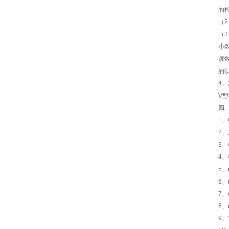
的
（
（
小
读
的
4
V
四
1
2
3
4
5
6
7、
8
9