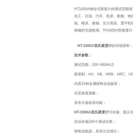
HT1000A袖珍式硬度计的测试范围
化工、石油、汽车、机床、船舶、铁
辊、模具、曲轴、压力容器、透平机
精确的无损检测。TH1000A型硬度计
HT-1000A里氏硬度计
的详细资料
技术参数：
测试范围：200~960HLD
硬度制：HV、HB、HRB、HRC、H
内置10种金属材料自动换算；
任意角度测量；
具有示值校准功能；
HT-1000A里氏硬度计
可存储、显示
自动存储200个测试结果；
锂电池电源，具有欠压指示；