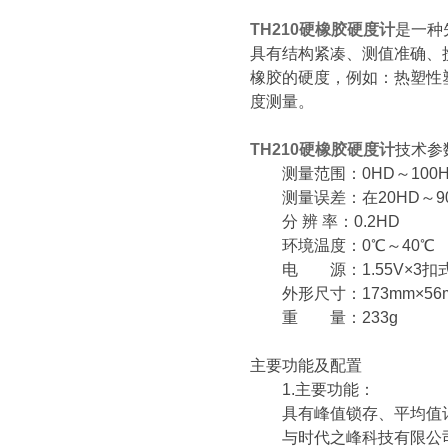
TH210硬橡胶硬度计
是一种
具有结构紧凑、测值准确、
橡胶的硬度，例如：热塑性
度测量。
TH210硬橡胶硬度计
技术参
测量范围：0HD～100
测量误差：在20HD～90H
分 辨 率：0.2HD
环境温度：0℃～40℃
电 源：1.55V×3扣式
外形尺寸：173mm×56m
重 量：233g
主要功能及配置
1.主要功能：
具有峰值锁存、平均值计
与时代之峰科技有限公司R