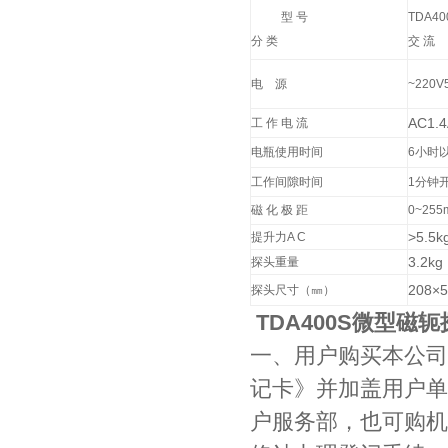
型 号
TDA40
分 类
交 流
电 源
~220V
AC1.4
工 作 电 流
电瓶使用时间
6小时
工作间隙时间
1分钟
磁 化 极 距
0~255
>5.5k
提升力A C
3.2kg
探头重量
208
×5
探头尺寸（㎜）
TDA400S
微型磁轭
一、用户购买本公司
记卡》并加盖用户单
户服务部，也可购机