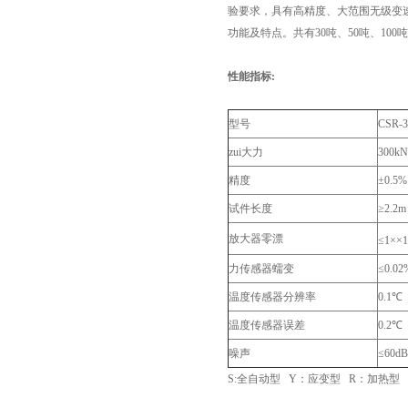
验要求，具有高精度、大范围无级变
功能及特点。共有30吨、50吨、10
性能指标:
型号
CSR-3
zui大力
300kN
精度
±0.5%
试件长度
≥2.2m
放大器零漂
≤1××1
力传感器蠕变
≤0.0
温度传感器分辨率
0.1℃
温度传感器误差
0.2℃
噪声
≤60dB
S:全自动型 Y：应变型 R：加热型