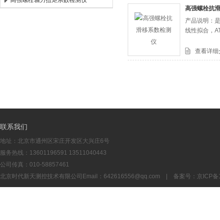
高强螺栓轴力扭矩系数检测仪
高强螺栓抗
产品说明：是
北京时代新天测控技术有限公司
线性拟合，A
查看详细
联系我们
地址：北京市通州区宋庄开发区大兴庄6号
服务热线：13601196591 13511040443
公司传真：010-58857461
北京时代新天测控技术有限公司Email：
642616556@qq.com
| 备案号：
京ICP备1