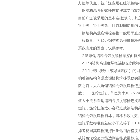
方便等优点，被广泛应用在建筑钢结
钢结构高强度螺栓连接按其受力状况
目前广泛被采用的基本连接形式，其
10.9级、12.9级等。目前我国使用
钢结构高强度螺栓连接一般用于直接
工程质量。为保证钢结构高强度螺栓
系数测定的因素，仅供参考。
2 影响钢结构高强度螺栓摩擦面抗
2.1 钢结构高强度螺栓连接副的影
2.1.1 扭矩系数（或紧固轴力）
响着钢结构高强度螺栓抗滑移系数实
数之前，大六角钢结构高强度螺栓连接件
数；T—施拧扭矩，单位为牛米（N·
值大小关系着钢结构高强度螺栓连接
扭矩，施拧扭矩太小容易造成钢结构
结构高强度螺栓损坏，滑移系数无效。扭矩
扭矩系数标准偏差应小于或等于0.0
掉者视同其螺栓施拧扭矩达到合格质量
或转角法检验方能达到合格质量标准