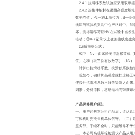
2.4.1 抗滑移系数试验应采用双摩
2.4.2 连接件板材在紧固高强度螺
数平均值，Pc—施工预拉力，d—高
线应与试验机夹具中心严格对中。加载
坏，测得滑移荷载NV.在试验中当
错动；③X-Y记录仪上变形曲线发生
zui后根据公式：
式中：Nv—由试验测得滑移荷载（
值）之和（取三位有效数字）（kN）
计算出抗滑移系数。抗滑移系数检验
现如今，钢结构高强度螺栓连接工程
连接件抗滑移系数不好等等随之而来
因素，分析原因，将钢结构高强度螺
产品保修用户须知
一、用户购买本公司产品后，请认真
可购机时委托售机单位代寄。（二）
服务部。手续不全时，只能维修不予
二、本公司高强螺栓检测仪产品从用