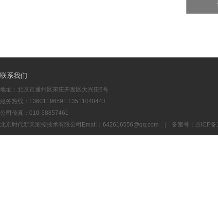
联系我们
地址：北京市通州区宋庄开发区大兴庄6号
服务热线：13601196591 13511040443
公司传真：010-58857461
北京时代新天测控技术有限公司Email：
642616556@qq.com
| 备案号：
京ICP备1