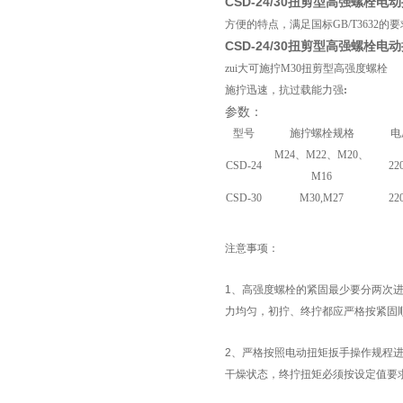
CSD-24/30扭剪型高强螺栓电
方便的特点，满足国标GB/T3632的
CSD-24/30扭剪型高强螺栓电
zui大可施拧M30扭剪型高强度螺栓
施拧迅速，抗过载能力强
:
参数：
型号
施拧螺栓规格
电
M24、M22、M20、
CSD-24
22
M16
CSD-30
M30,M27
22
注意事项：
1、高强度螺栓的紧固最少要分两次
力均匀，初拧、终拧都应严格按紧固顺
2、严格按照电动扭矩扳手操作规程
干燥状态，终拧扭矩必须按设定值要