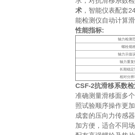
求，对抗滑移系数检
术
，智能仪表配套2
能检测仪自动计算滑
性能指标
:
轴力检测
螺栓规
轴力示值
轴力重复
长期稳定
相对分辨
CSF-2抗滑移系数
准确测量滑移面多个
照试验顺序操作更加
成套的压向力传感器
加方便，适合不同场