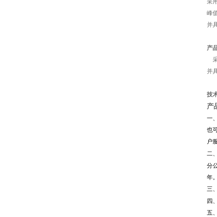
采
峰
并
产
采
并
技
产
一
也
户
二
分
年
三
四
五