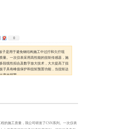
0
扭矩扳子是用于避免钢结构施工中过拧和欠拧现
质量。一次仪表采用高性能的扭矩传感器，施
多段线性拟合及数字放大技术，大大提高了扭
扳子具有峰值保护和扭矩预置功能，当扭矩达
出声光报警。
工程的施工质量，我公司研发了CSN系列。一次仪表