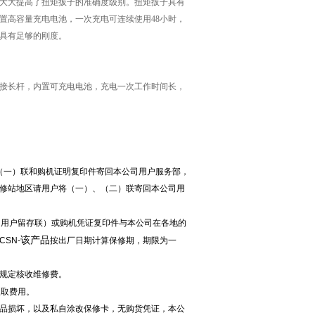
大大提高了扭矩扳子的准确度级别。扭矩扳子具有
置高容量充电电池，一次充电可连续使用48小时，
又具有足够的刚度。
接长杆，内置可充电电池，充电一次工作时间长，
（一）联和购机证明复印件寄回本公司用户服务部，
修站地区请用户将（一）、（二）联寄回本公司用
（用户留存联）或购机凭证复印件与本公司在各地的
该产品
SN-
按出厂日期计算保修期，期限为一
规定核收维修费。
收取费用。
品损坏，以及私自涂改保修卡，无购货凭证，本公