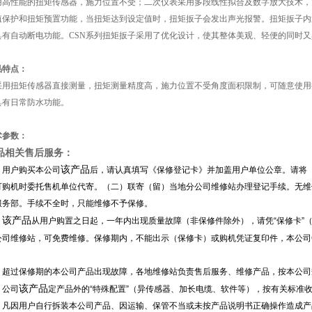
用高性能的扭矩传感器，施力位置不受；二次仪表采用多段线性拟合及数字放大技术，
值保护和扭矩预置功能，当扭矩达到设定值时，扭矩扳子会发出声光报警。扭矩扳子内
具有自动断电功能。CSN系列扭矩扳子采用了优化设计，使其整体美观、轻便的同时
品特点：
用扭矩传感器直接测量，扭矩测量精度高，施力位置不受角度面积限制，可随意使用
具有日常防水功能。
术参数：
品相关售后服务：
该产品
、用户购买本公司
后，请认真填写《保修登记卡》并加盖用户单位公章。请将
可购机时委托售机单位代寄。（二）联寄（留）当地分公司维修站办理登记手续。无维
服务部。手续不全时，只能维修不予保修。
该产品
、
从用户购置之日起，一年内出现质量故障（非保修件除外），请凭“保修卡”
公司维修站，可免费维修。保修期内，不能出示（保修卡）或购机凭证复印件，本公司C
。
、超过保修期的本公司产品出现故障，各地维修站负责售后服务、维修产品，按本公司
该产品
、公司
定产品外的“特殊配置”（异传感器、加长电缆、软件等），按有关标准
、凡因用户自行拆装本公司产品、因运输、保管不当或未按产品说明书正确操作造成产