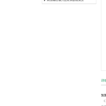
高强螺栓轴力扭矩系数检测仪
北京时代新天测控技术有限公司
详
预
C